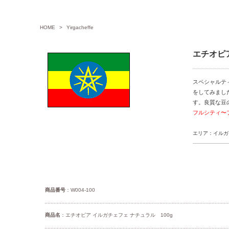
HOME
>
Yirgacheffe
エチオピ
スペシャルテ
をしてみまし
す。良質な豆
フルシティ〜
エリア：イルガ
商品番号
：W004-100
商品名
：エチオピア イルガチェフェ ナチュラル 100g