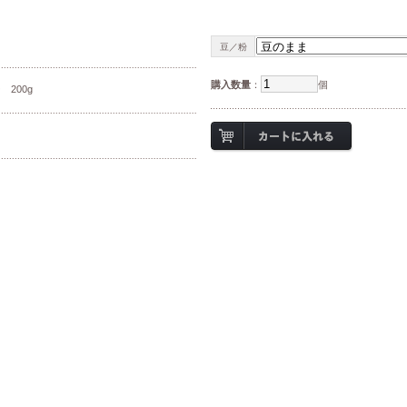
豆／粉
購入数量
：
個
200g