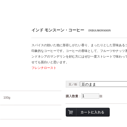
インド モンスーン・コーヒー
INDIA MONSOON
スパイスの効いた他に形容しがたい香り、まったりとした苦味ある
印象的なコーヒーです。コーヒーの香味として、フルーツやナッツ
ンドネシアのマンデリンを好む方にはぜひ一度ストレートで味わっ
せても面白いと思います。
フレンチロースト
豆／粉
購入数量
：
個
100g